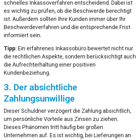
schnelles Inkassoverfahren entscheidend. Dabei ist
es wichtig zu prüfen, ob die Beschwerde berechtigt
ist. Außerdem sollten Ihre Kunden immer über Ihr
Beschwerdeverfahren und die entsprechende Frist
informiert sein.
Tipp
: Ein erfahrenes Inkassobüro bewertet nicht nur
die rechtlichen Aspekte, sondern berücksichtigt auch
die Aufrechterhaltung einer positiven
Kundenbeziehung.
3. Der absichtliche
Zahlungsunwillige
Dieser Schuldner verzögert die Zahlung absichtlich,
um persönliche Vorteile aus Zinsen zu ziehen.
Dieses Phänomen tritt häufig bei großen
Unternehmen auf. Es ist wichtig, bei Lieferungen an