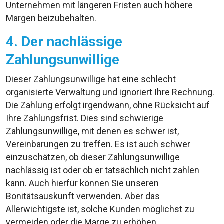
Unternehmen mit längeren Fristen auch höhere
Margen beizubehalten.
4. Der nachlässige
Zahlungsunwillige
Dieser Zahlungsunwillige hat eine schlecht
organisierte Verwaltung und ignoriert Ihre Rechnung.
Die Zahlung erfolgt irgendwann, ohne Rücksicht auf
Ihre Zahlungsfrist. Dies sind schwierige
Zahlungsunwillige, mit denen es schwer ist,
Vereinbarungen zu treffen. Es ist auch schwer
einzuschätzen, ob dieser Zahlungsunwillige
nachlässig ist oder ob er tatsächlich nicht zahlen
kann. Auch hierfür können Sie unseren
Bonitätsauskunft verwenden. Aber das
Allerwichtigste ist, solche Kunden möglichst zu
vermeiden oder die Marge zu erhöhen.