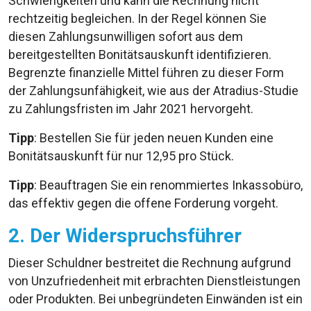
Schwierigkeiten und kann die Rechnung nicht
rechtzeitig begleichen. In der Regel können Sie
diesen Zahlungsunwilligen sofort aus dem
bereitgestellten Bonitätsauskunft identifizieren.
Begrenzte finanzielle Mittel führen zu dieser Form
der Zahlungsunfähigkeit, wie aus der Atradius-Studie
zu Zahlungsfristen im Jahr 2021 hervorgeht.
Tipp
: Bestellen Sie für jeden neuen Kunden eine
Bonitätsauskunft für nur 12,95 pro Stück.
Tipp
: Beauftragen Sie ein renommiertes Inkassobüro,
das effektiv gegen die offene Forderung vorgeht.
2. Der Widerspruchsführer
Dieser Schuldner bestreitet die Rechnung aufgrund
von Unzufriedenheit mit erbrachten Dienstleistungen
oder Produkten. Bei unbegründeten Einwänden ist ein