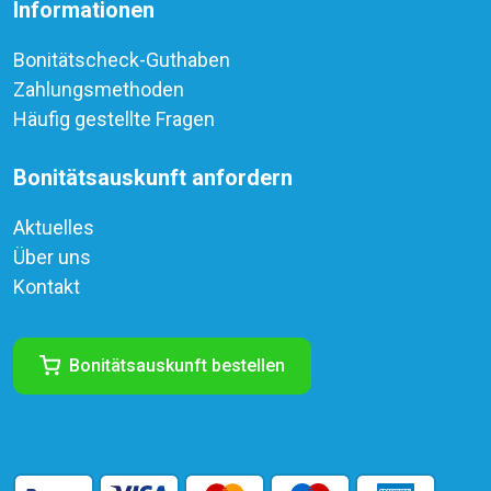
Informationen
Bonitätscheck-Guthaben
Zahlungsmethoden
Häufig gestellte Fragen
Bonitätsauskunft anfordern
Aktuelles
Über uns
Kontakt
Bonitätsauskunft bestellen