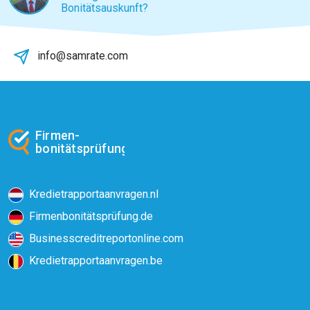
Bonitätsauskunft?
info@samrate.com
Firmen-
bonitätsprüfung
Kredietrapportaanvragen.nl
Firmenbonitätsprüfung.de
Businesscreditreportonline.com
Kredietrapportaanvragen.be