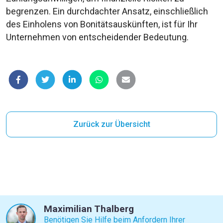
begrenzen. Ein durchdachter Ansatz, einschließlich
des Einholens von Bonitätsauskünften, ist für Ihr
Unternehmen von entscheidender Bedeutung.
Zurück zur Übersicht
Maximilian Thalberg
Benötigen Sie Hilfe beim Anfordern Ihrer